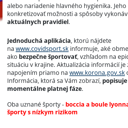
alebo nariadenie hlavného hygienika. Jeho
konkretizovať možnosti a spôsoby vykoná
aktuálnych pravidiel
.
Jednoduchá aplikácia
, ktorú nájdete
na
www.covidsport.sk
informuje, aké obmed
ako
bezpečne športovať
, vzhľadom na ep
situáciu v krajine. Aktualizácia informácií 
napojením priamo na
www.korona.gov.sk
o
Informácia, ktorá sa Vám zobrazí,
popisuje
momentálne platnej fáze
.
Oba uznané športy -
boccia a boule lyonn
športy s nízkym rizikom