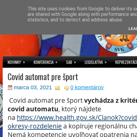
This site uses cookies from Google to deliver its s
are shared with Google along with performance and 
statistics, and to detect and address abuse.
LEA
»
»
»
»
NOVINKY
KONFERENCIA
SAB
LEGISLATÍVA
REPREZENTÁC
Covid automat pre šport
marca 03, 2021
0 komentárov
Covid automat pre šport
vychádza z krité
covid automatu
, ktorý nájdete
na
https://www.health.gov.sk/Clanok?covid
okresy-rozdelenie
a kopíruje regionálnu cha
Nemá kompetencie uvoľňovať opatrenia n