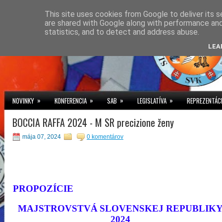
This site uses cookies from Google to deliver its s
are shared with Google along with performance and 
statistics, and to detect and address abuse.
LEA
»
»
»
»
NOVINKY
KONFERENCIA
SAB
LEGISLATÍVA
REPREZENTÁC
BOCCIA RAFFA 2024 - M SR precizione ženy
mája 07, 2024
0 komentárov
PROPOZÍCIE
MAJSTROVSTVÁ
SLOVENSKEJ
REPUBLIK
2024