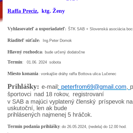
Raffa Preciz
,
ktg.
Ž
eny
Vyhlasovateľ
a
usporiadateľ
Š
TK
SAB
+
Slovenská
asociácia
boc
:
Riaditeľ
súťaže
Ing.Peter Domok
:
Hlavný
rozhodca
bude
určený
dodatočne
:
Termín
:
01.06. 2024
sobota
Miesto konania
vonkajšie
dráhy
raffa
Bottova ulica
Lučenec
:
Prihlášky
:
e-mail
:
peterfrom69@gmail.com
,
športovci
nad 18
rokov,
registrovaní
v SAB
a
majúci
vyplatený
členský
príspevok
na
uskutoční,
len
ak bude
prihlásenýc
h
najmenej 5
hráčok.
Termín
podania
prihlášky
do
26.05.2024, (nedela)
do
12.00
hod.
:
.