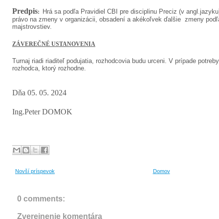
Predpis
Hrá
sa
podľa
Pravidiel
CBI
pre disciplinu
Preciz
(v angl.jazyku
:
právo
na
zmeny v
organizácii,
obsadení
a
akékoľvek
ďalšie
zmeny
podľ
majstrovstiev.
ZÁVEREČNÉ
USTANOVENIA
Turnaj
riadi
riaditeľ
podujatia,
rozhodcovia
budu
urceni.
V
prípade
potreb
rozhodca,
ktorý
rozhodne.
Dňa
05. 05. 2024
Ing.Peter DOMOK
Novší príspevok
Domov
0 comments:
Zverejnenie komentára