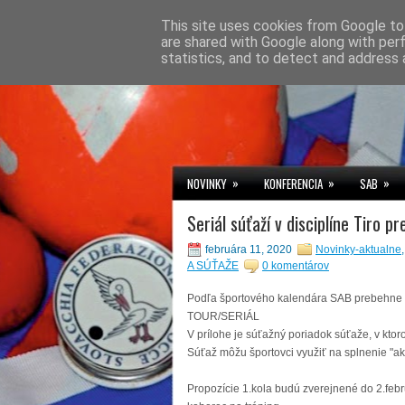
This site uses cookies from Google to 
are shared with Google along with per
statistics, and to detect and address 
»
»
»
NOVINKY
KONFERENCIA
SAB
Seriál súťaží v disciplíne Tiro pr
februára 11, 2020
Novinky-aktualne
A SÚŤAŽE
0 komentárov
Podľa športového kalendára SAB prebehne seri
TOUR/SERIÁL
V prílohe je súťažný poriadok súťaže, v ktoro
Súťaž môžu športovci využiť na splnenie "ak
Propozície 1.kola budú zverejnené do 2.fe