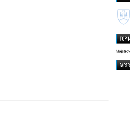
TOP 
Majstrov
FACE