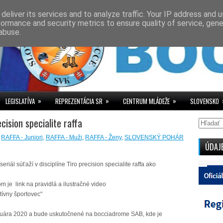
deliver its services and to analyze traffic. Your IP address and 
formance and security metrics to ensure quality of service, gen
abuse.
»
»
»
LEGISLATÍVA
REPREZENTÁCIA SR
CENTRUM MLÁDEŽE
SLOVENSKO
ecision specialite raffa
,
RAFFA - Juniori
,
RAFFA - Muži
,
RAFFA - Ženy
,
SLOVENSKÝ POHÁR
ÚDAJ
ál súťaží v disciplíne Tiro precision specialite raffa ako
m je link na pravidlá a ilustračné video
tívny športovec"
bruára 2020 a bude uskutočnené na bocciadrome SAB, kde je