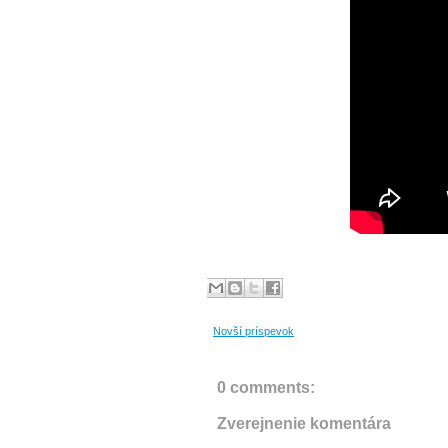
Novší príspevok
0 comments:
Zverejnenie komentára