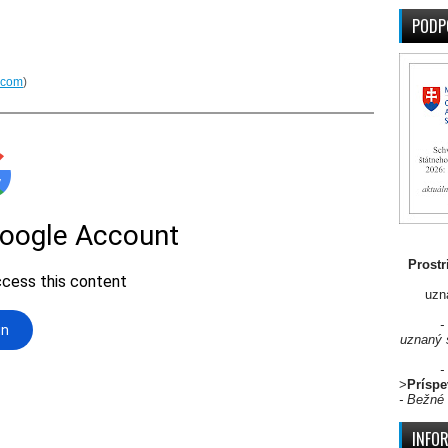
PODP
.com
)
Prostr
uzn
-
uznaný 
-
>
Príspe
- Bežné 
INFO