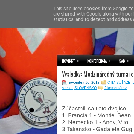
This site uses cookies from Google to 
are shared with Google along with per
statistics, and to detect and address 
»
»
»
NOVINKY
KONFERENCIA
SAB
Vysledky: Medzinárodný turnaj dv
novembra 16, 2018
CTM-SÚŤAŽE
,
starsie
,
SLOVENSKO
2 komentárov
Zúčastnili sa tieto dvojice:
1. Francia 1 - Montiel Sean, 
2. Nemecko 1 - Andy, Vito
3.Taliansko - Gadaleta Gug