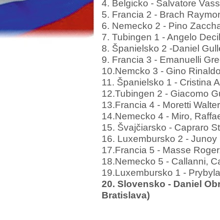
4. Belgicko - Salvatore Vass
5. Francia 2 - Brach Raymo
6. Nemecko 2 - Pino Zaccha
7. Tubingen 1 - Angelo Deci
8. Španielsko 2 -Daniel Gul
9. Francia 3 - Emanuelli Gr
10.Nemcko 3 - Gino Rinaldo
11. Španielsko 1 - Cristina 
12.Tubingen 2 - Giacomo G
13.Francia 4 - Moretti Walte
14.Nemecko 4 - Miro, Raffa
15. Švajčiarsko - Capraro 
16. Luxembursko 2 - Junoy 
17.Francia 5 - Masse Roger
18.Nemecko 5 - Callanni, C
19.Luxembursko 1 - Prybyla
20. Slovensko - Daniel Ob
Bratislava)