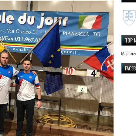
TOP 
Majstrov
FACE