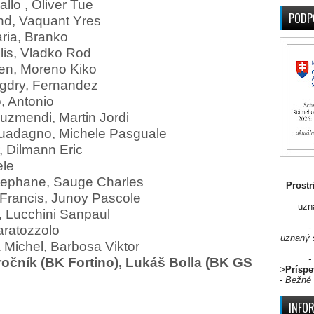
allo , Oliver Tue
PODP
nd, Vaquant Yres
ria, Branko
llis, Vladko Rod
len, Moreno Kiko
egdry, Fernandez
, Antonio
Auzmendi, Martin Jordi
uadagno, Michele Pasguale
r, Dilmann Eric
ele
Stephane, Sauge Charles
Prostr
Francis, Junoy Pascole
uzn
, Lucchini Sanpaul
-
aratozzolo
uznaný 
 Michel, Barbosa Viktor
-
ročník (BK Fortino),
Lukáš Bolla (BK GS
>
Príspe
- Bežné 
INFO