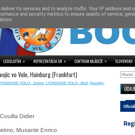
deliver its services and to analyze traffic. Your IP address and 
formance and security metrics to ensure quality of service, gen
abuse.
»
»
»
LEGISLATÍVA
REPREZENTÁCIA SR
CENTRUM MLÁDEŽE
SLOVENSKO
ojíc vo Vole, Hainburg (Frankfurt)
LYONNAISE-VOLO - Juniori
,
LYONNAISE-VOLO - Muži
,
Novinky-
ÚDAJ
Couilla Didier
lielmo, Musante Enrico