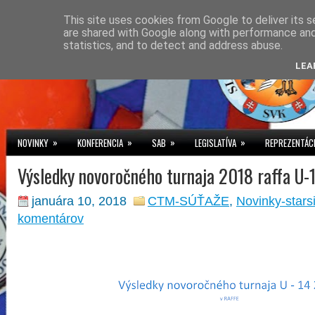
This site uses cookies from Google to deliver its s
are shared with Google along with performance and 
statistics, and to detect and address abuse.
LEA
»
»
»
»
NOVINKY
KONFERENCIA
SAB
LEGISLATÍVA
REPREZENTÁC
Výsledky novoročného turnaja 2018 raffa U-
januára 10, 2018
CTM-SÚŤAŽE
,
Novinky-stars
komentárov