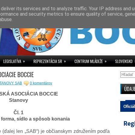
deliver its services and to analyze traffic. Your IP address and 
formance and security metrics to ensure quality of service, gen
abuse.
»
»
»
LEGISLATÍVA
REPREZENTÁCIA SR
CENTRUM MLÁDEŽE
SLOVENSKO
CIÁCIE BOCCIE
TANOVY SAB
0 komentárov
ÚDAJ
SKÁ ASOCIÁCIA BOCCIE
Stanovy
Čl. 1
 forma, sídlo a spôsob konania
e (ďalej len „SAB“) je občianskym združením podľa