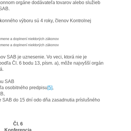
konnom orgáne dodávateľa tovarov alebo služieb
 SAB.
konného výboru sú 4 roky, členov Kontrolnej
 zmene a doplnení niektorých zákonov
 zmene a doplnení niektorých zákonov
v SAB je uznesenie. Vo veci, ktorá nie je
dľa Čl. 6 bodu 13, písm. a), môže najvyšší orgán
á.
ánu SAB
dľa osobitného predpisu
[5]
,
AB,
e SAB do 15 dní odo dňa zasadnutia príslušného
Čl. 6
Konferencia