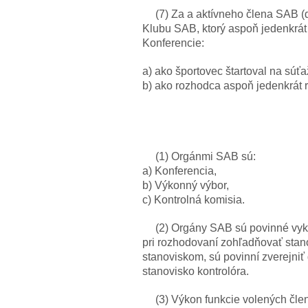
(7) Za a aktívneho člena SAB (ď
Klubu SAB, ktorý aspoň jedenkrát
Konferencie:
a) ako športovec štartoval na súť
b) ako rozhodca aspoň jedenkrát
(1) Orgánmi SAB sú:
a) Konferencia,
b) Výkonný výbor,
c) Kontrolná komisia.
(2) Orgány SAB sú povinné vyko
pri rozhodovaní zohľadňovať stano
stanoviskom, sú povinní zverejni
stanovisko kontrolóra.
(3) Výkon funkcie volených čle