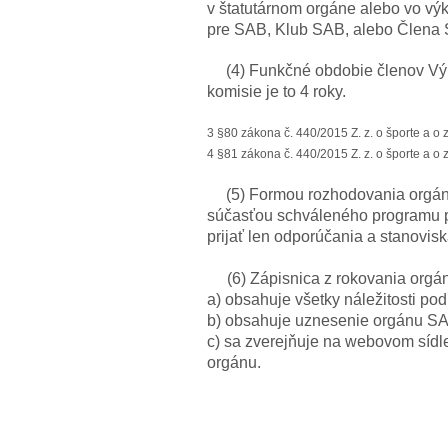
v štatutárnom orgáne alebo vo vý
pre SAB, Klub SAB, alebo Člena
(4) Funkčné obdobie členov Vý
komisie je to 4 roky.
3
§80 zákona č. 440/2015 Z. z. o športe a o
4
§81 zákona č. 440/2015 Z. z. o športe a o
(5) Formou rozhodovania orgáno
súčasťou schváleného programu po
prijať len odporúčania a stanovisk
(6) Zápisnica z rokovania org
a) obsahuje všetky náležitosti po
b) obsahuje uznesenie orgánu S
c) sa zverejňuje na webovom sídl
orgánu.