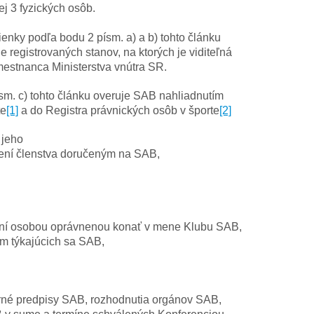
j 3 fyzických osôb.
nky podľa bodu 2 písm. a) a b) tohto článku
 registrovaných stanov, na ktorých je viditeľná
mestnanca Ministerstva vnútra SR.
sm. c) tohto článku overuje SAB nahliadnutím
te
[1]
a do Registra právnických osôb v športe
[2]
 jeho
ní členstva doručeným na SAB,
pení osobou oprávnenou konať v mene Klubu SAB,
ám týkajúcich sa SAB,
rné predpisy SAB, rozhodnutia orgánov SAB,