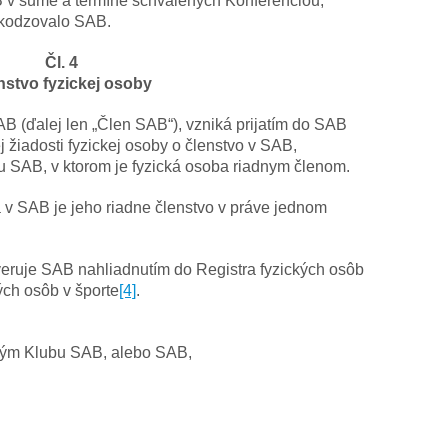
AB v sume a termíne schválených Konferenciou,
oškodzovalo SAB.
Čl. 4
nstvo fyzickej osoby
AB (ďalej len „Člen SAB“), vzniká prijatím do SAB
žiadosti fyzickej osoby o členstvo v SAB,
u SAB, v ktorom je fyzická osoba riadnym členom.
 v SAB je jeho riadne členstvo v práve jednom
eruje SAB nahliadnutím do Registra fyzických osôb
ých osôb v športe
[4]
.
ým Klubu SAB, alebo SAB,