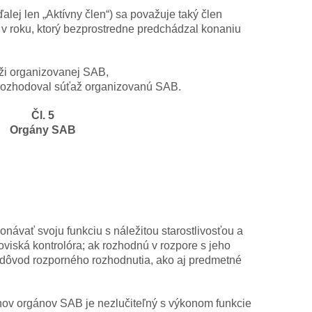
alej len „Aktívny člen“) sa považuje taký člen
 v roku, ktorý bezprostredne predchádzal konaniu
aži organizovanej SAB,
 rozhodoval súťaž organizovanú SAB.
Čl. 5
Orgány SAB
návať svoju funkciu s náležitou starostlivosťou a
viská kontrolóra; ak rozhodnú v rozpore s jeho
ť dôvod rozporného rozhodnutia, ako aj predmetné
nov orgánov SAB je nezlučiteľný s výkonom funkcie