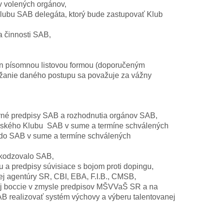
v volených orgánov,
lubu SAB delegáta, ktorý bude zastupovať Klub
a činnosti SAB,
len písomnou listovou formou (doporučeným
žanie daného postupu sa považuje za vážny
orné predpisy SAB a rozhodnutia orgánov SAB,
lenského Klubu SAB v sume a termíne schválených
do SAB v sume a termíne schválených
oškodzovalo SAB,
u a predpisy súvisiace s bojom proti dopingu,
ej agentúry SR, CBI, EBA, F.I.B., CMSB,
ej boccie v zmysle predpisov MŠVVaŠ SR a na
B realizovať systém výchovy a výberu talentovanej