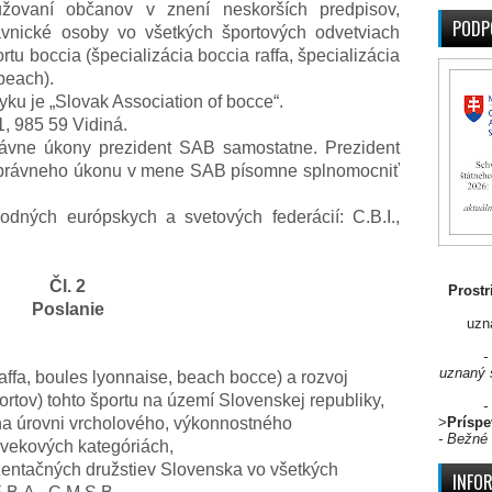
žovaní občanov v znení neskorších predpisov,
PODP
ávnické osoby vo všetkých športových odvetviach
rtu boccia (špecializácia boccia raffa, špecializácia
beach).
u je „Slovak Association of bocce“.
, 985 59 Vidiná.
vne úkony prezident SAB samostatne. Prezident
 právneho úkonu v mene SAB písomne splnomocniť
ých európskych a svetových federácií: C.B.I.,
Čl. 2
Prostr
Poslanie
uzn
-
uznaný 
raffa, boules lyonnaise, beach bocce) a rozvoj
ortov) tohto športu na území Slovenskej republiky,
-
na úrovni vrcholového, výkonnostného
>
Príspe
- Bežné 
 vekových kategóriách,
ezentačných družstiev Slovenska vo všetkých
INFO