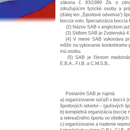
zákona č. 83/1990 Zb. o zdru
združujúcim fyzické osoby a pr
(ďalej len „Športové odvetvia“) špo
boccia volo, špecializácia boccia 
(2) Názov SAB v anglickom jazyk
(3) Sídlom SAB je Zvolenská 41
(4) V mene SAB vykonáva prá
môže na vykonanie konkrétneho
inú osobu.
(5) SAB je členom medzinárodn
E.B.A., F.I.B. a C.M.S.B..
Poslaním SAB je najmä
a) organizovanie súťaží v boccii (
športových odvetví – (guľových šp
b) kompletná organizácia boccie 
a rekreačného športu vo všetkých
c) organizovanie a riadenie repr