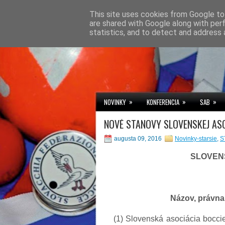
This site uses cookies from Google to 
are shared with Google along with per
statistics, and to detect and address 
»
»
»
NOVINKY
KONFERENCIA
SAB
NOVÉ STANOVY SLOVENSKEJ ASO
augusta 09, 2016
Novinky-starsie
,
S
SLOVEN
Názov, právna
(1) Slovenská asociácia bocci