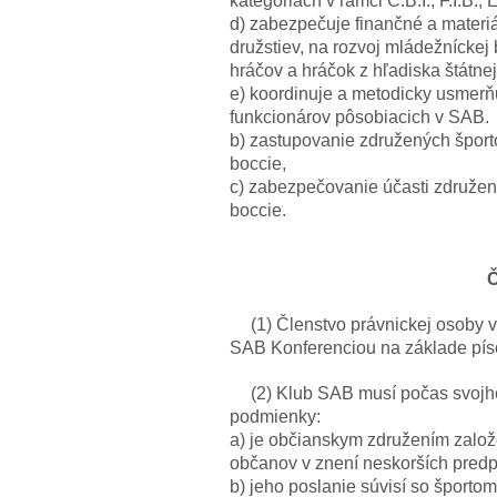
kategóriách v rámci C.B.I., F.I.B., 
d) zabezpečuje finančné a materi
družstiev, na rozvoj mládežníckej
hráčov a hráčok z hľadiska štátnej
e) koordinuje a metodicky usmerňu
funkcionárov pôsobiacich v SAB.
b) zastupovanie združených šport
boccie,
c) zabezpečovanie účasti združe
boccie.
Č
(1) Členstvo právnickej osoby v
SAB Konferenciou na základe pís
(2) Klub SAB musí počas svojh
podmienky:
a) je občianskym združením zalo
občanov v znení neskorších predp
b) jeho poslanie súvisí so športom