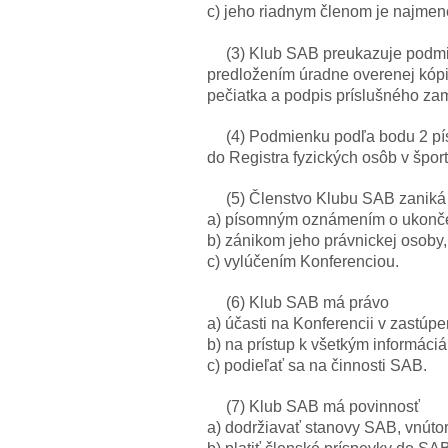
c) jeho riadnym členom je najmene
(3) Klub SAB preukazuje podmie
predložením úradne overenej kópie
pečiatka a podpis príslušného za
(4) Podmienku podľa bodu 2 pí
do Registra fyzických osôb v špor
(5) Členstvo Klubu SAB zaniká
a) písomným oznámením o ukonče
b) zánikom jeho právnickej osoby,
c) vylúčením Konferenciou.
(6) Klub SAB má právo
a) účasti na Konferencii v zastú
b) na prístup k všetkým informáci
c) podieľať sa na činnosti SAB.
(7) Klub SAB má povinnosť
a) dodržiavať stanovy SAB, vnúto