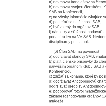
a) navrhovať kandidátov na členo
b) navrhovať svojmu členskému K
SAB na Konferencii,
c) na všetky informácie týkajúce s
d) podieľať sa na činnosti SAB,
e) byť volený do orgánov SAB,
f) námietky a sťažnosti podávať 
podaním) len na VV SAB. Nedodr
disciplinárny priestupok.
(6) Člen SAB má povinnosť
a) dodržiavať stanovy SAB, vnút
b) platiť členské príspevky do č
najvyšším orgánom Klubu SAB a 
Konferenciou,
c) zdržať sa konania, ktoré by p
d) dodržiavať Antidopingovú chart
dodržiavať predpisy Antidopingov
e) podporovať rozvoj mládežníck
základe rozhodovania orgánov SA
mládeže.