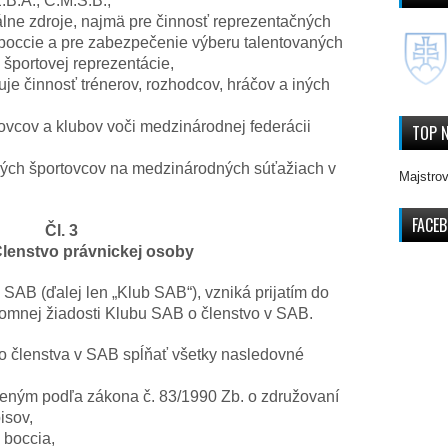
E.B.A., C.M.S.B.,
álne zdroje, najmä pre činnosť reprezentačných
 boccie a pre zabezpečenie výberu talentovaných
 športovej reprezentácie,
je činnosť trénerov, rozhodcov, hráčov a iných
ovcov a klubov voči medzinárodnej federácii
TOP 
ných športovcov na medzinárodných súťažiach v
Majstrov
FACE
Čl. 3
lenstvo právnickej osoby
 SAB (ďalej len „Klub SAB“), vzniká prijatím do
omnej žiadosti Klubu SAB o členstvo v SAB.
o členstva v SAB spĺňať všetky nasledovné
ženým podľa zákona č. 83/1990 Zb. o združovaní
isov,
 boccia,