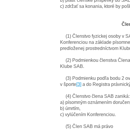
b) platiť členské príspevky do S
c) zdržať sa konania, ktoré by p
Čle
(1) Členstvo fyzickej osoby v S
Konferenciou na základe písomnej 
predloženej prostredníctvom Klub
(2) Podmienkou členstva Člena
Klube SAB.
(3) Podmienku podľa bodu 2 ov
v športe
[3]
a do Registra právnick
(4) Členstvo člena SAB zaniká:
a) písomným oznámením doručen
b) úmrtím,
c) vylúčením Konferenciou.
(5) Člen SAB má právo