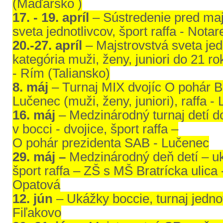
(Maďarsko )
17. - 19. apríl
– Sústredenie pred ma
sveta jednotlivcov, šport raffa - Nota
20.-27. apríl
– Majstrovstvá sveta jed
kategória muži, ženy, juniori do 21 rok
- Rím (Taliansko)
8. máj
– Turnaj MIX dvojíc O pohár B
Lučenec (muži, ženy, juniori), raffa -
16. máj
– Medzinárodný turnaj detí d
v bocci - dvojice, šport raffa –
O pohár prezidenta SAB - Lučenec
29. máj –
Medzinárodný deň detí – u
šport raffa – ZŠ s MŠ Bratrícka ulica
Opatová
12. jún
– Ukážky boccie, turnaj jednot
Fiľakovo