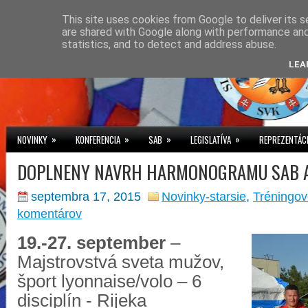
This site uses cookies from Google to deliver its s
are shared with Google along with performance and 
statistics, and to detect and address abuse.
LEA
»
»
»
»
NOVINKY
KONFERENCIA
SAB
LEGISLATÍVA
REPREZENTÁC
DOPLNENY NAVRH HARMONOGRAMU SAB A
septembra 17, 2015
Novinky-starsie
,
Tréningov
komentárov
19.-27. september
–
Majstrovstvá sveta mužov,
šport lyonnaise/volo – 6
disciplín - Rijeka