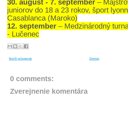
30. august - 7. september
– Majstro
juniorov do 18 a 23 rokov, šport lyonn
Casablanca (Maroko)
12. september
– Medzinárodný turnaj
- Lučenec
Novší príspevok
Domov
0 comments:
Zverejnenie komentára