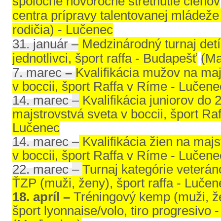
spoločné novoročné stretnutie členov
centra prípravy talentovanej mládeže (
rodičia) - Lučenec
31. január
–
Medzinárodný turnaj detí
jednotlivci, šport raffa - Budapešť
(Ma
7. marec
–
Kvalifikácia mužov na maj
v boccii, šport Raffa v Ríme - Lučene
14. marec
–
Kvalifikácia juniorov do 
majstrovstvá sveta v boccii, šport Ra
Lučenec
14. marec
–
Kvalifikácia žien na majs
v boccii, šport Raffa v Ríme - Lučene
22. marec
–
Turnaj kategórie veterán
ŤZP (muži, ženy), šport raffa - Lučen
18. apríl –
Tréningový kemp (muži, žen
šport lyonnaise/volo, tiro progresivo