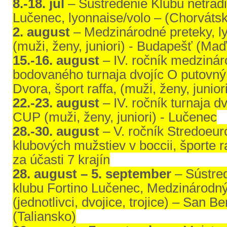
8.-18. júl
– Sústredenie Klubu netrad
Lučenec, lyonnaise/volo – (Chorváts
2. august
– Medzinárodné preteky, l
(muži, ženy, juniori) - Budapešť (Ma
15.-16. august
– IV. ročník medziná
bodovaného turnaja dvojíc O putovný
Dvora, šport raffa, (muži, ženy, juniori
22.-23. august
– IV. ročník turnaja 
CUP (muži, ženy, juniori) - Lučenec
28.-30. august
– V. ročník Stredoeu
klubových mužstiev v boccii, športe r
za účasti 7 krajín
28. august – 5. september
– Sústre
klubu Fortino Lučenec, Medzinárodný 
(jednotlivci, dvojice, trojice) – San B
(Taliansko)