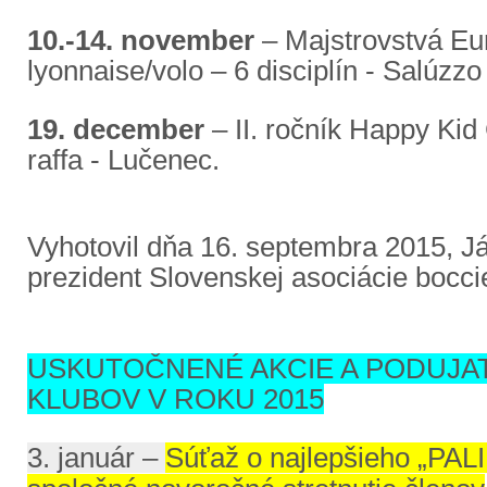
10.-14. november
– Majstrovstvá Eur
lyonnaise/volo – 6 disciplín - Salúzzo
19. december
– II. ročník Happy Kid 
raffa - Lučenec.
Vyhotovil dňa 16. septembra 2015,
Já
prezident Slovenskej asociácie bocci
USKUTOČNENÉ AKCIE A PODUJAT
KLUBOV V ROKU 2015
3. január –
Súťaž o najlepšieho „PA