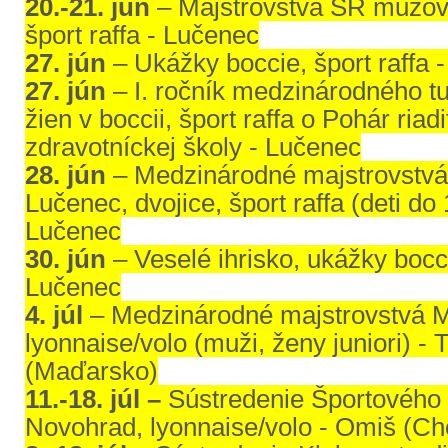
20.-21. jún
– Majstrovstvá SR mužov, 
šport raffa - Lučenec
27. jún
– Ukážky boccie, šport raffa -
27. jún
– I. ročník medzinárodného tu
žien v boccii, šport raffa o Pohár riad
zdravotníckej školy - Lučenec
28. jún
– Medzinárodné majstrovstv
Lučenec, dvojice, šport raffa (deti do 
Lučenec
30. jún
– Veselé ihrisko, ukážky bocci
Lučenec
4. júl
– Medzinárodné majstrovstvá 
lyonnaise/volo (muži, ženy juniori) - 
(Maďarsko)
11.-18. júl –
Sústredenie Športového 
Novohrad, lyonnaise/volo - Omiš (Ch