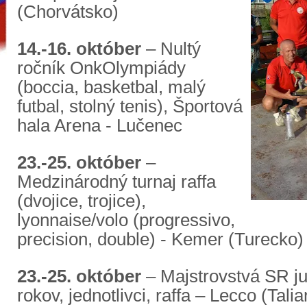
(Chorvátsko)
14.-16. október
– Nultý
ročník OnkOlympiády
(boccia, basketbal, malý
futbal, stolný tenis), Športová
hala Arena - Lučenec
23.-25. október
–
Medzinárodný turnaj raffa
(dvojice, trojice),
lyonnaise/volo (progressivo,
precision, double) - Kemer (Turecko)
23.-25. október
– Majstrovstvá SR ju
rokov, jednotlivci, raffa – Lecco (Tali